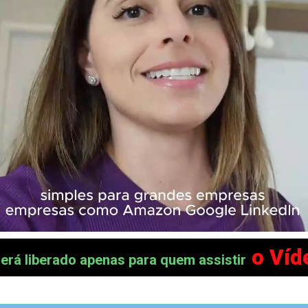
o Víd
erá liberado apenas para quem assistir