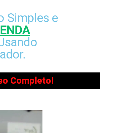
 Simples e
RENDA
Usando
ador.
eo Completo!