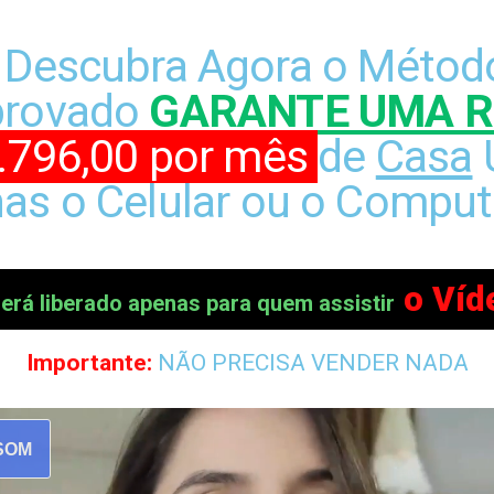
Descubra Agora o Método
rovado
GARANTE UMA 
.796,00 por mês
de
Casa
as o Celular ou o Comput
o Víd
erá liberado apenas para quem assistir
Importante:
NÃO PRECISA VENDER NADA